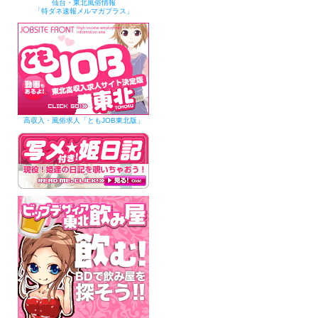
仙台・東北風俗情報
「特ダネ速報メルマガプラス」
高収入・風俗求人「ともJOB東北版」