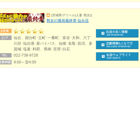
[宮城県/デリヘル(人妻･熟女)]
熟女の風俗最終章 仙台店
仙台、国分町･立町･一番町、富谷･大和、六丁
の目･仙台港･泉バイパス、仙南･名取･岩沼、多
賀城･塩釜･利府、県南･亘理･白石
022-738-9728
9:00～翌4:00