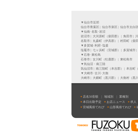
▼仙台市近郊
仙台市青葉区
|
仙台市泉区
|
仙台市太白
▼仙南･名取･岩沼
岩沼市
|
大河原町（柴田郡）
|
角田市
|
名取市
|
丸森町（伊具郡）
|
村田町（柴
▼多賀城･利府･塩釜
塩竈市
|
七ヶ浜町（宮城郡）
|
多賀城市
|
▼石巻･東松島
石巻市
|
女川町（牡鹿郡）
|
東松島市
▼気仙沼・南三陸
気仙沼市
|
南三陸町（本吉郡）
|
本吉町
▼大崎市･古川･大衡
大崎市
|
大郷町（黒川郡）
|
大衡村（黒
店名50音順
｜
地域別
｜
業種別
本日出勤予定
お店ニュース
求人
宮城風俗てれび
山形風俗てれび