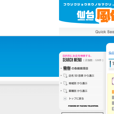
仙
[ 店舗数：520件 ]