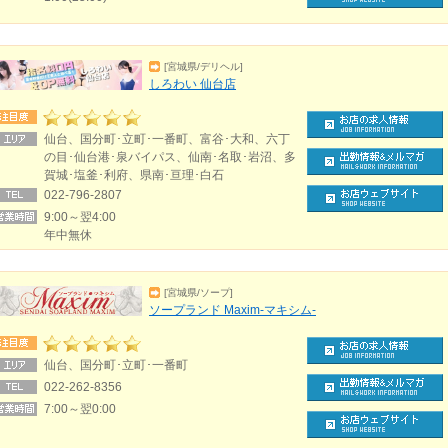
[宮城県/デリヘル]
しろわい 仙台店
仙台、国分町･立町･一番町、富谷･大和、六丁
の目･仙台港･泉バイパス、仙南･名取･岩沼、多
賀城･塩釜･利府、県南･亘理･白石
022-796-2807
9:00～翌4:00
年中無休
[宮城県/ソープ]
ソープランド Maxim-マキシム-
仙台、国分町･立町･一番町
022-262-8356
7:00～翌0:00