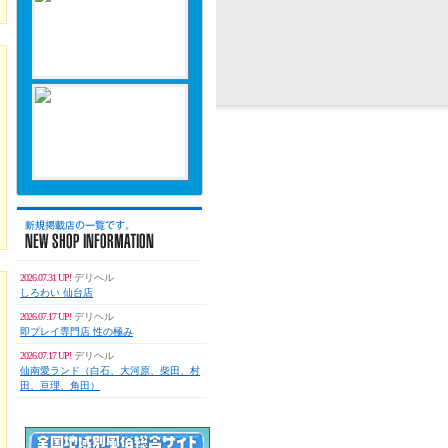
2026.07.31 UP!
デリヘル
しろわい 仙台店
2026.07.17 UP!
デリヘル
即プレイ専門店 性の極み
2026.07.17 UP!
デリヘル
仙南愛ランド（白石、大河原、柴田、村
田、亘理、角田）