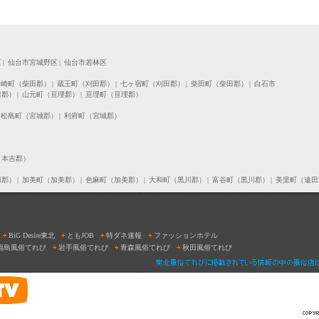
区
|
仙台市宮城野区
|
仙台市若林区
川崎町（柴田郡）
|
蔵王町（刈田郡）
|
七ヶ宿町（刈田郡）
|
柴田町（柴田郡）
|
白石市
田郡）
|
山元町（亘理郡）
|
亘理町（亘理郡）
松島町（宮城郡）
|
利府町（宮城郡）
（本吉郡）
川郡）
|
加美町（加美郡）
|
色麻町（加美郡）
|
大和町（黒川郡）
|
富谷町（黒川郡）
|
美里町（遠田
BiG Desire東北
ともJOB
特ダネ速報
ファッションホテル
福島風俗てれび
岩手風俗てれび
青森風俗てれび
秋田風俗てれび