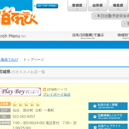
台風俗てれび
＞
トップページ
宮城県
のオススメお店一覧
[宮城県/ソープ]
プレイボーイ仙台
仙台、国分町･立町･一番町
022-262-8357
7:00～翌0:00(24:00) 電話受付 7:00～翌
1:00(25:00)