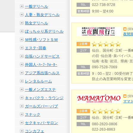
022-738-9728
一般デリヘル
9:00～翌4:00
人妻・熟女デリヘル
熟女デリヘル
[宮
ぽっちゃり系デリヘル
夜間飛
Ｍ性感･ソフトＳＭ
エステ･回春
仙台、国分町･立町･一番
の目･仙台港･泉バイパス
出張ハンドサービス
仙南･名取･岩沼、県南･亘
外国人･ﾊｰﾌ･ｸｫｰﾀｰ
090-7528-7069
アジア系出張ヘルス
9：00～翌2：00受付終
防止の為営業時間を変更
レンタルルーム
一般メンズエステ
[宮
キャバクラ・ラウンジ
ママ
ガールズバー･パブ
スナック
仙台、国分町･立町･一番
セクキャバ･サロン
080-2820-0806
022-263-8863
コンカフェ