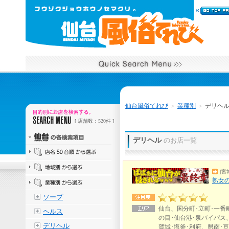
仙台風俗てれび
＞
業種別
＞
デリヘ
[ 店舗数：520件 ]
デリヘル
のお店一覧
[宮
熟女
ソープ
仙台、国分町･立町･一番
ヘルス
の目･仙台港･泉バイパス
デリヘル
賀城･塩釜･利府、県南･亘