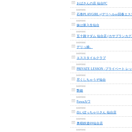
おばさんの店 仙台FC
石巻PLAYGIRL+(デリヘルor回春エス
妹は新入生仙台
五十路マダム 仙台店 (カサブランカグ
デリっ娘。
エススタイルクラブ
PRIVATE LESSON -プライベート レ
尽くしちゃうぞ仙台
艶姫
Fuwaカワ
白いぽっちゃりさん 仙台店
奥様鉄道69仙台店