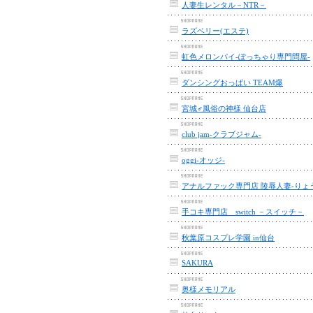
人妻生レンタル－NTR－
ラズベリー(エステ)
虹色メロンパイ-ぽっちゃり専門問屋-
ダンシングおっぱい TEAM爆
宮城♂風俗の神様 仙台店
club jam-クラブジャム-
oggi-オッジ-
アナルファック専門店 陵辱人妻-りょ
手コキ専門店 switch －スイッチ－
秋葉原コスプレ学園 in仙台
SAKURA
奥様メモリアル