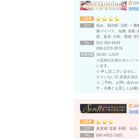
[宮
HANA
仙台、国分町･立町･一番
泉バイパス、仙南･名取･
府、富谷･大和、県南･亘
022-302-6639
090-1373-3579
10:00～LAST
≪店休のお知らせ≫ い
います。
☆ 申し訳ございません
ストいない日 店休み頂き
☆ ご予約、お問い合わ
す。今後とも宜しくお願
[宮
Sen
多賀城･塩釜･利府、仙台
090-4552-3365