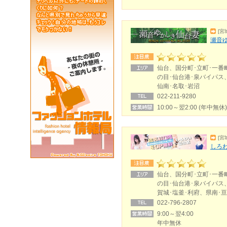
[宮
瀬音
仙台、国分町･立町･一番
の目･仙台港･泉バイパス
仙南･名取･岩沼
022-211-9280
10:00～翌2:00 (年中無休)
[宮
しろわ
仙台、国分町･立町･一番
の目･仙台港･泉バイパス
賀城･塩釜･利府、県南･亘
022-796-2807
9:00～翌4:00
年中無休