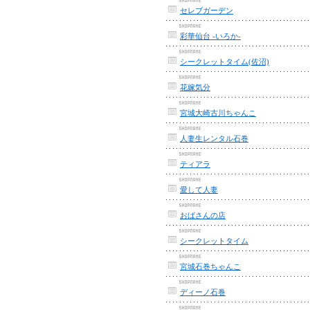
セレブガーデン
彩華仙台 -いろか-
シークレットタイム(佐沼)
花嫁気分
宮城大崎古川ちゃんこ
人妻生レンタル石巻
ティアラ
愛して人妻
おばさんの店
シークレットタイム
宮城石巻ちゃんこ
ディーノ石巻