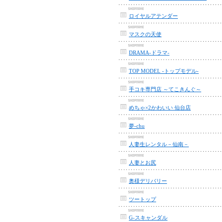
ロイヤルアテンダー
マスクの天使
DRAMA-ドラマ-
TOP MODEL -トップモデル-
手コキ専門店 ～てこきんぐ～
めちゃ×2かわいい 仙台店
夢-chu
人妻生レンタル－仙南－
人妻とお尻
奥様デリバリー
ツートップ
G-スキャンダル