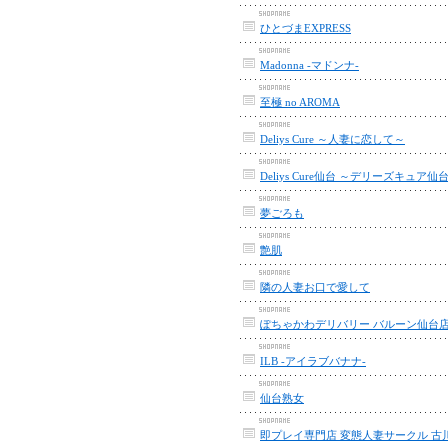
ひとづまEXPRESS
Madonna -マドンナ-
至極 no AROMA
Deliys Cure ～人妻に恋して～
Deliys Cure仙台 ～デリーズキュア仙
夢ごろも
艶肌
隣の人妻お口で愛して
ぽちゃかわデリバリー バルーン仙台
ILB -アイラブバナナ-
仙台熟女
即プレイ専門店 変態人妻サークル 古