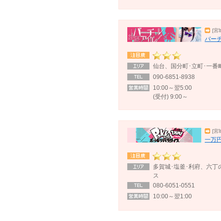
[宮
バー
仙台、国分町･立町･一番
090-6851-8938
10:00～翌5:00
(受付) 9:00～
[宮
一万円
多賀城･塩釜･利府、六丁
ス
080-6051-0551
10:00～翌1:00