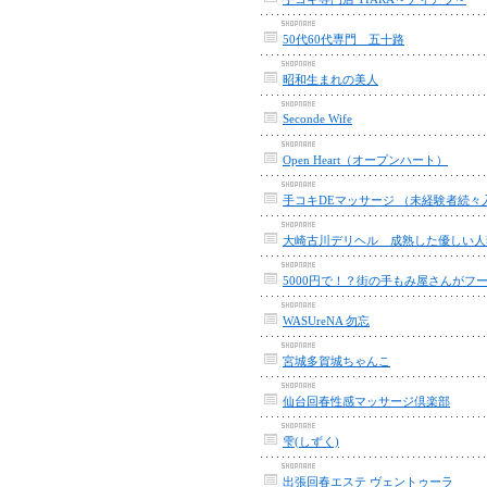
50代60代専門 五十路
昭和生まれの美人
Seconde Wife
Open Heart（オープンハート）
大崎古川デリヘル 成熟した優しい人
WASUreNA 勿忘
宮城多賀城ちゃんこ
仙台回春性感マッサージ倶楽部
雫(しずく)
出張回春エステ ヴェントゥーラ