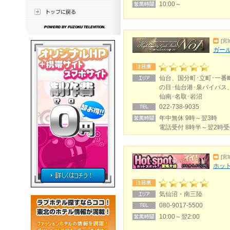
10:00～
[宮
ガール
仙台、国分町･立町･一番
の目･仙台港･泉バイパス
仙南･名取･岩沼
022-738-9035
年中無休 9時～翌3時
電話受付 8時半～翌2時
[宮
ホット
気仙沼・南三陸
080-9017-5500
10:00～翌2:00