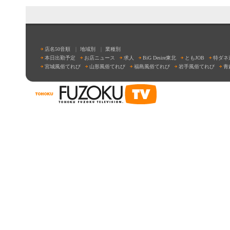
店名50音順
｜
地域別
｜
業種別
本日出勤予定
お店ニュース
求人
BiG Desire東北
ともJOB
特ダネ
宮城風俗てれび
山形風俗てれび
福島風俗てれび
岩手風俗てれび
青