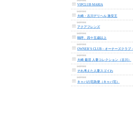
VIPCLUB MARIA
大崎・古川デリヘル 激安王
アクアフレンズ
嗚呼、四十五歳以上
OWNER’S CLUB－オーナーズクラブ
大崎 最淫 人妻コレクション（古川）
それ考えた人妻スゴイわ
キャバの宅急便（キャバ宅）