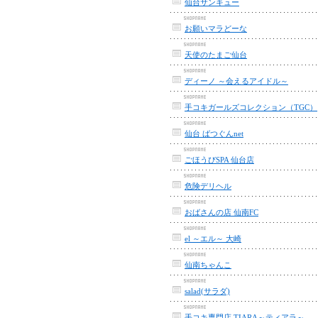
仙台サンキュー
お願いマラどーな
天使のたまご仙台
ディーノ ～会えるアイドル～
手コキガールズコレクション（TGC）
仙台 ばつぐんnet
ごほうびSPA 仙台店
危険デリヘル
おばさんの店 仙南FC
el ～エル～ 大崎
仙南ちゃんこ
salad(サラダ)
手コキ専門店 TIARA～ティアラ～