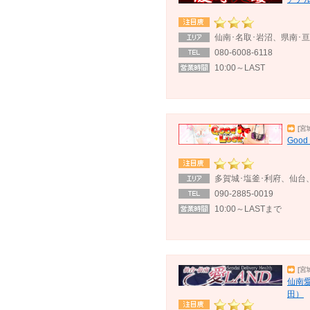
仙南･名取･岩沼、県南･亘
080-6008-6118
10:00～LAST
[宮
Goo
多賀城･塩釜･利府、仙台
090-2885-0019
10:00～LASTまで
[宮
仙南
田）