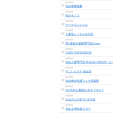
仙台密着秘書
杜のキノコ
ナースエンジェル
人妻生レンタル古川店
即2度抜き秘密専門店Ecstasy
LADY NAVIGATION
すごいエステ 仙台店
仙台痴女性感フェチ倶楽部
SUTEKIな奥様は 好きですか？
おばさんの店 FC 古川店
甘あまM性感 ビガー