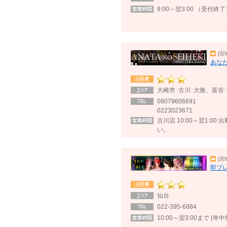
9:00～翌3:00 （受付終
[宮
あな
大崎市･古川･大衡、富谷
08079606691
0223023671
古川店 10:00～翌1:0
い。
[宮
即プ
仙台
022-395-6884
10:00～翌3:00まで (年中