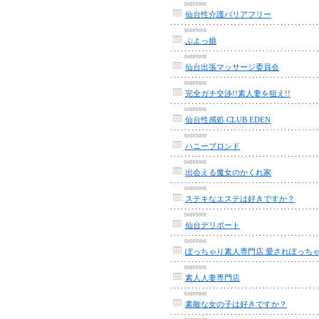
仙台性介護バリアフリー
ぷよっ娘
仙台出張マッサージ委員会
完全ガチ交渉!!素人妻を狙え!!
仙台性感処 CLUB EDEN
ハニーブロンド
出会える魔女のかくれ家
ステキなエステは好きですか？
仙台デリポート
素人人妻専門店
素敵な女の子は好きですか？