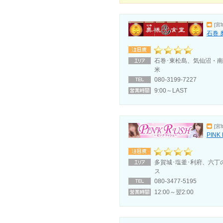
[宮
石巻 
石巻･東松島、気仙沼・
米
080-3199-7227
9:00～LAST
[宮
PIN
多賀城･塩釜･利府、六丁
ス
080-3477-5195
12:00～翌2:00