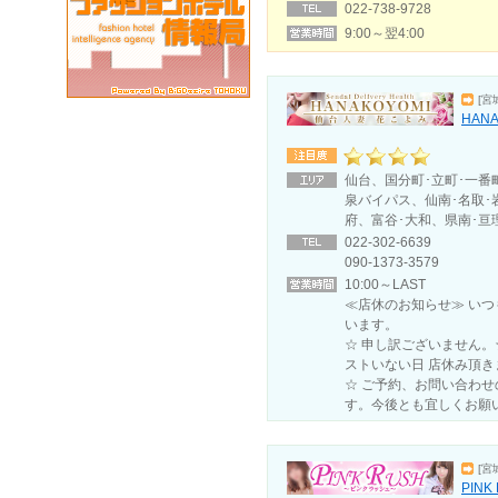
022-738-9728
9:00～翌4:00
[宮
HANA
仙台、国分町･立町･一番
泉バイパス、仙南･名取･
府、富谷･大和、県南･亘
022-302-6639
090-1373-3579
10:00～LAST
≪店休のお知らせ≫ い
います。
☆ 申し訳ございません
ストいない日 店休み頂き
☆ ご予約、お問い合わ
す。今後とも宜しくお願
[宮
PIN