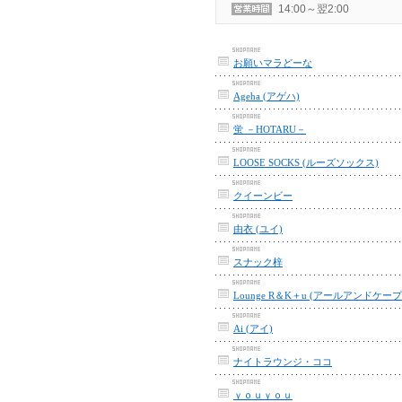
14:00～翌2:00
お願いマラどーな
Ageha (アゲハ)
蛍 －HOTARU－
LOOSE SOCKS (ルーズソックス)
クイーンビー
由衣 (ユイ)
スナック梓
Lounge R＆K＋u (アールアンドケー
Ai (アイ)
ナイトラウンジ・ココ
ｙｏｕｙｏｕ