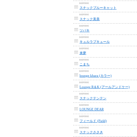
スナックブルーキャット
スナック美美
ツバキ
キュルラブキュール
来夢
こまち
lounge khara (カラー)
Lounge R＆K (アールアンドケー)
スナックテンテン
LOUNGE DEAR
フィールド (Field)
スナックささき