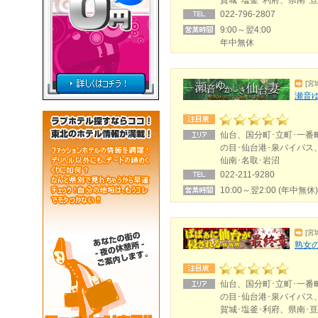
賀城･塩釜･利府、県南･亘
022-796-2807
9:00～翌4:00
年中無休
[宮
瀬音
仙台、国分町･立町･一番
の目･仙台港･泉バイパス
仙南･名取･岩沼
022-211-9280
10:00～翌2:00 (年中無休)
[宮
熟女
仙台、国分町･立町･一番
の目･仙台港･泉バイパス
賀城･塩釜･利府、県南･亘