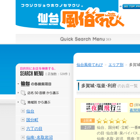
仙台風俗てれび
＞
エリア別
＞
多賀城
[ 店舗数：520件 ]
多賀城･塩釜･利府
のお店一覧
[宮
夜間飛
仙台
国分町
仙台、国分町･立町･一番
六丁の目
の目･仙台港･泉バイパス
仙南･名取岩沼
仙南･名取･岩沼、県南･亘