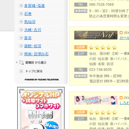
090-7528-7069
多賀城･塩釜
9：00～翌2：00受付終
石巻
防止の為営業時間を変更
気仙沼
大崎･古川
[宮
富谷
ガール
築館･佐沼
仙台、国分町･立町･一番
県南･亘理白石
の目･仙台港･泉バイパス
仙南･名取･岩沼
022-738-9035
年中無休 9時～翌3時
電話受付 8時半～翌2時
[宮
しろわ
仙台、国分町･立町･一番
の目･仙台港･泉バイパス