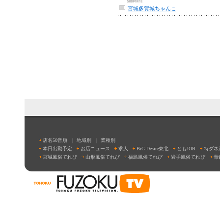
宮城多賀城ちゃんこ
店名50音順
｜
地域別
｜
業種別
本日出勤予定
お店ニュース
求人
BiG Desire東北
ともJOB
特ダネ
宮城風俗てれび
山形風俗てれび
福島風俗てれび
岩手風俗てれび
青