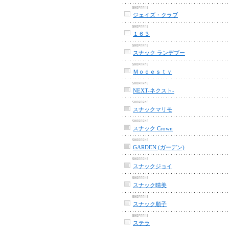
ジェイズ・クラブ
１６３
スナック ランデブー
Ｍｏｄｅｓｔｙ
NEXT-ネクスト-
スナックマリモ
スナック Crown
GARDEN (ガーデン)
スナックジョイ
スナック晴美
スナック順子
ステラ