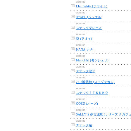
Club White (ホワイト)
JEWEL (ジュエル)
スナックグレース
葵 (アオイ)
NANA-ナナ-
Monchéri (モンシェリ)
スナック琥珀
パブ酔族館 (スイゾクカン)
スナックＥＴＳＵＫＯ
OOZU (オーズ)
SALLY’S 多賀城店 (サリーズ タガジ
スナック綾