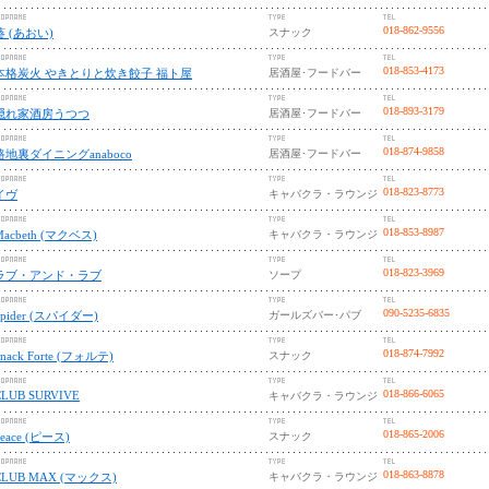
018-862-9556
葵 (あおい)
スナック
018-853-4173
本格炭火 やきとりと炊き餃子 福ト屋
居酒屋･フードバー
018-893-3179
隠れ家酒房うつつ
居酒屋･フードバー
018-874-9858
路地裏ダイニングanaboco
居酒屋･フードバー
018-823-8773
イヴ
キャバクラ・ラウンジ
018-853-8987
Macbeth (マクベス)
キャバクラ・ラウンジ
018-823-3969
ラブ・アンド・ラブ
ソープ
090-5235-6835
Spider (スパイダー)
ガールズバー･パブ
018-874-7992
Snack Forte (フォルテ)
スナック
018-866-6065
CLUB SURVIVE
キャバクラ・ラウンジ
018-865-2006
peace (ピース)
スナック
018-863-8878
CLUB MAX (マックス)
キャバクラ・ラウンジ