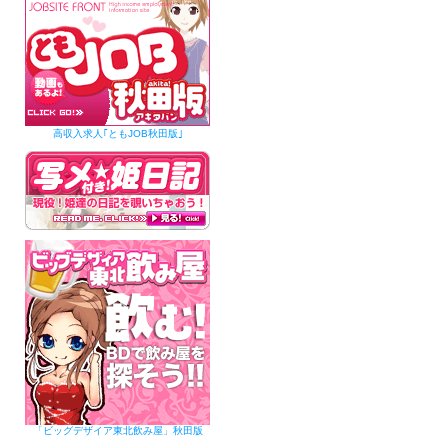
高収入求人｢ともJOB秋田版｣
「ビッグデザイア東北飲み屋」秋田版