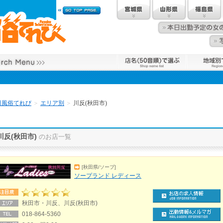
田風俗てれび
＞
エリア別
＞
川反(秋田市)
川反(秋田市)
のお店一覧
[秋田県/ソープ]
ソープランド レディース
秋田市・川反、川反(秋田市)
018-864-5360