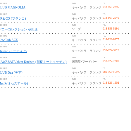
018-865-2295
CLUB MAGNOLIA
キャバクラ・ラウンジ
018-867-2040
BR＆CO (ブランコ)
キャバクラ・ラウンジ
018-853-5191
バニーコレクション 秋田店
ソープ
018-823-8877
NewClub ACE
キャバクラ・ラウンジ
018-827-3717
Meteor -ミーティア-
キャバクラ・ラウンジ
018-827-7201
KAWABATA Meat Kitchen (川反ミートキッチン)
居酒屋･フードバー
080-9634-6977
CLUB Dea (デア)
キャバクラ・ラウンジ
018-823-1502
Mrs.R(ミセスアール)
キャバクラ・ラウンジ