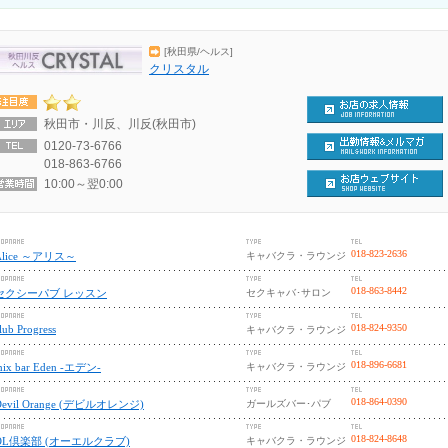
[秋田県/ヘルス]
クリスタル
秋田市・川反、川反(秋田市)
0120-73-6766
018-863-6766
10:00～翌0:00
018-823-2636
Alice ～アリス～
キャバクラ・ラウンジ
018-863-8442
セクシーパブ レッスン
セクキャバ･サロン
018-824-9350
lub Progress
キャバクラ・ラウンジ
018-896-6681
ix bar Eden -エデン-
キャバクラ・ラウンジ
018-864-0390
Devil Orange (デビルオレンジ)
ガールズバー･パブ
018-824-8648
OL倶楽部 (オーエルクラブ)
キャバクラ・ラウンジ